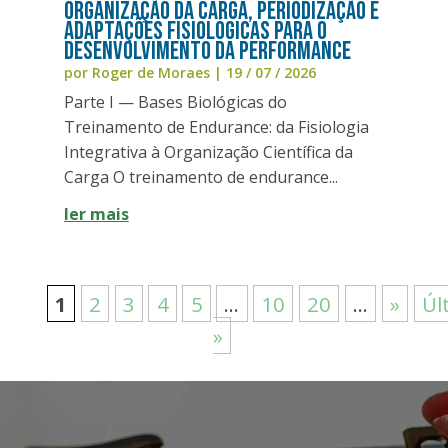
Organização da Carga, Periodização e
Adaptações Fisiológicas para o
Desenvolvimento da Performance
por
Roger de Moraes
|
19 / 07 / 2026
Parte I — Bases Biológicas do
Treinamento de Endurance: da Fisiologia
Integrativa à Organização Científica da
Carga O treinamento de endurance...
ler mais
1
2
3
4
5
...
10
20
...
»
Úl
»