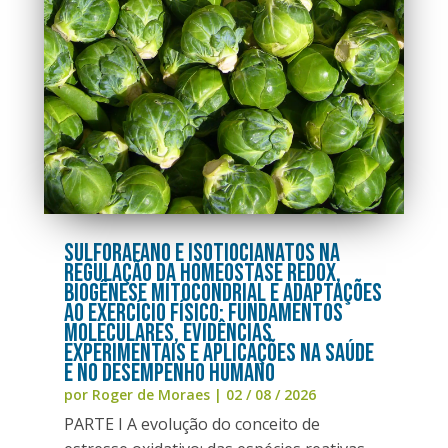
Sulforafano e Isotiocianatos na
Regulação da Homeostase Redox,
Biogênese Mitocondrial e Adaptações
ao Exercício Físico: Fundamentos
Moleculares, Evidências
Experimentais e Aplicações na Saúde
e no Desempenho Humano
por
Roger de Moraes
|
02 / 08 / 2026
PARTE I A evolução do conceito de