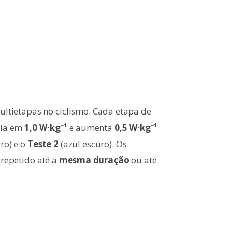
ultietapas no ciclismo. Cada etapa de
cia em
1,0 W·kg⁻¹
e aumenta
0,5 W·kg⁻¹
aro) e o
Teste 2
(azul escuro). Os
 repetido até a
mesma duração
ou até