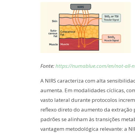
Fonte:
https://numablue.com/en/not-all-n
A NIRS caracteriza com alta sensibilid
aumenta. Em modalidades cíclicas, com
vasto lateral durante protocolos incre
reflexo direto do aumento da extração p
padrões se alinham às transições metab
vantagem metodológica relevante: a N