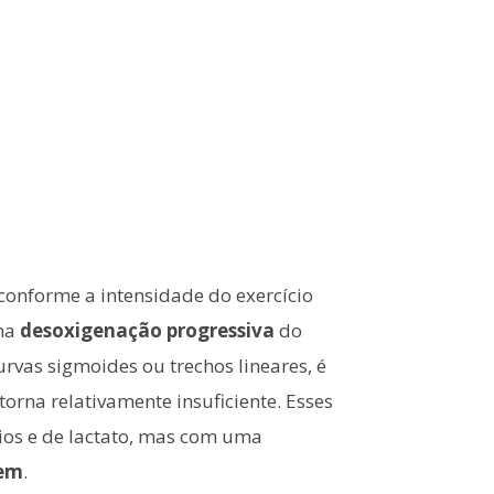
conforme a intensidade do exercício
uma
desoxigenação progressiva
do
rvas sigmoides ou trechos lineares, é
torna relativamente insuficiente. Esses
rios e de lactato, mas com uma
cem
.