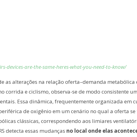
irs-devices-are-the-same-heres-what-you-need-to-know/
ade as alterações na relação oferta–demanda metabólica 
o corrida e ciclismo, observa-se de modo consistente 
mentais. Essa dinâmica, frequentemente organizada em cu
eriférica de oxigênio em um cenário no qual a oferta se 
ólicas clássicas, correspondendo aos limiares ventilató
IRS detecta essas mudanças
no local onde elas aconte