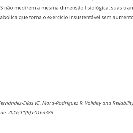
RS não medirem a mesma dimensão fisiológica, suas tra
ólica que torna o exercício insustentável sem aumento e
ernández-Elías VE, Mora-Rodriguez R. Validity and Reliabilit
One. 2016;11(9):e0163389.