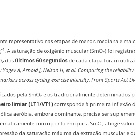
te representativo nas etapas de menor, mediana e maior 
. A saturação de oxigênio muscular (SmO₂) foi registrada
mO₂ dos
últimos 60 segundos
de cada etapa foram utiliza
: Yogev A, Arnold J, Nelson H, et al. Comparing the reliabili
kers across cycling exercise intensity. Front Sports Act Li
ificados pela SmO₂ e os tradicionalmente determinados p
eiro limiar (LT1/VT1)
corresponde à primeira inflexão
ca aeróbia, embora dominante, precisa ser suplementada
stematicamente com o ponto em que a SmO₂ atinge valore
ressão da saturação máxima da extração muscular e do 