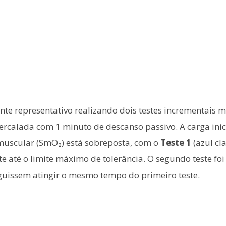
e representativo realizando dois testes incrementais m
tercalada com 1 minuto de descanso passivo. A carga ini
 muscular (SmO₂) está sobreposta, com o
Teste 1
(azul cl
te até o limite máximo de tolerância. O segundo teste foi
guissem atingir o mesmo tempo do primeiro teste.