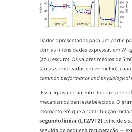
Dados apresentados para um participan
com as intensidades expressas em W·kg⁻¹
(azul escuro). Os valores médios de S
(áreas sombreadas em vermelho).
Fonte
common performance and physiological mar
Essa equivalência entre limiares ident
mecanismos bem estabelecidos. O
prim
momento em que a contribuição metabóli
segundo limiar (LT2/VT2)
coincide si
seguida de pequena recuperação — exp