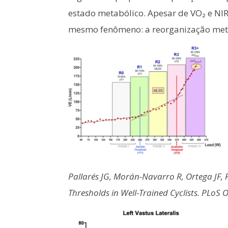
estado metabólico. Apesar de VO₂ e NI
mesmo fenômeno: a reorganização metab
Pallarés JG, Morán-Navarro R, Ortega JF, F
Thresholds in Well-Trained Cyclists. PLoS 