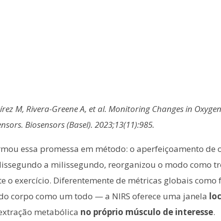
rez M, Rivera-Greene A, et al. Monitoring Changes in Oxygen
sors. Biosensors (Basel). 2023;13(11):985.
ormou essa promessa em método: o aperfeiçoamento de oxi
ssegundo a milissegundo, reorganizou o modo como trein
o exercício. Diferentemente de métricas globais como f
 do corpo como um todo — a NIRS oferece uma janela
lo
e extração metabólica
no próprio músculo de interesse
.