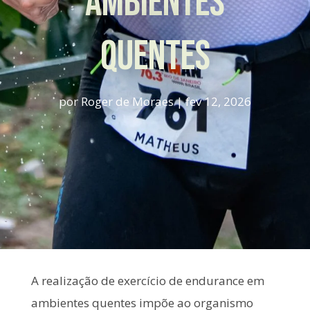
Ambientes
Quentes
por
Roger de Moraes
|
fev 12, 2026
A realização de exercício de endurance em
ambientes quentes impõe ao organismo