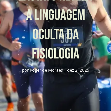
A LINGUAGEM
OCULTA DA
FISIOLOGIA
por
Roger de Moraes
|
dez 2, 2025