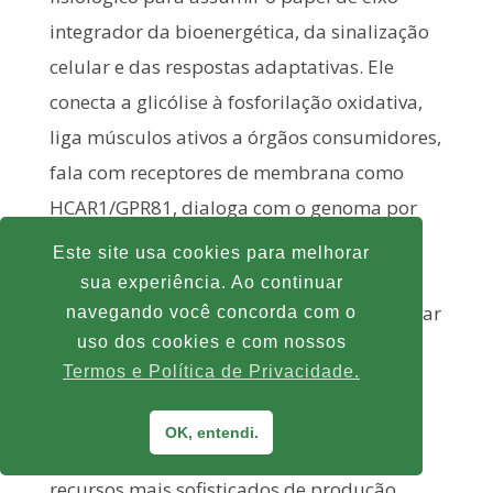
integrador da bioenergética, da sinalização
celular e das respostas adaptativas. Ele
conecta a glicólise à fosforilação oxidativa,
liga músculos ativos a órgãos consumidores,
fala com receptores de membrana como
HCAR1/GPR81, dialoga com o genoma por
meio da lactilação de histonas e participa
Este site usa cookies para melhorar
tanto da montagem da resposta
sua experiência. Ao continuar
inflamatória quanto de sua resolução. Voltar
navegando você concorda com o
uso dos cookies e com nossos
ao exercício com esse olhar significa
Termos e Política de Privacidade.
enxergar no aumento de lactato não um
fracasso do sistema, mas um marcador de
OK, entendi.
que o organismo está mobilizando seus
recursos mais sofisticados de produção,