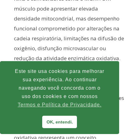
músculo pode apresentar elevada
densidade mitocondrial, mas desempenho
funcional comprometido por alterações na
cadeia respiratória, limitações na difusão de
oxigênio, disfunção microvascular ou
redução da atividade enzimática oxidativa.
De maneira inversa, pequenas adaptações
Este site usa cookies para melhorar
funcionais decorrentes do treinamento
sua experiência. Ao continuar
podem aumentar significativamente a
navegando você concorda com o
uso dos cookies e com nossos
velocidade de recuperação metabólica antes
Termos e Política de Privacidade.
mesmo que modificações estruturais
relevantes sejam observadas na massa
OK, entendi.
mitocondrial. Portanto, a capacidade
oxidativa representa um conceito