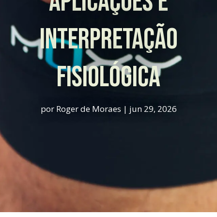
Aplicações e
Interpretação
Fisiológica
por
Roger de Moraes
|
jun 29, 2026