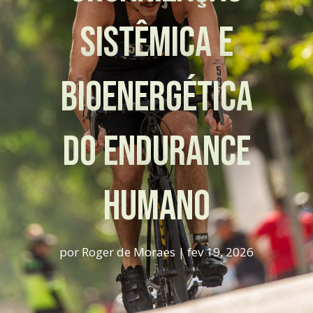
Sistêmica e
Bioenergética
do Endurance
Humano
por
Roger de Moraes
|
fev 19, 2026