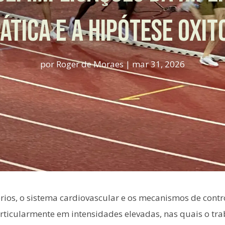
ÁTICA E A HIPÓTESE OXIT
por
Roger de Moraes
|
mar 31, 2026
órios, o sistema cardiovascular e os mecanismos de cont
articularmente em intensidades elevadas, nas quais o trab