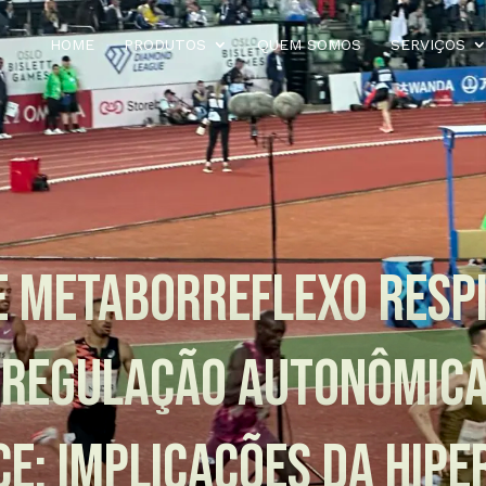
HOME
PRODUTOS
QUEM SOMOS
SERVIÇOS
E METABORREFLEXO RESPI
 REGULAÇÃO AUTONÔMICA
E: IMPLICAÇÕES DA HIPE