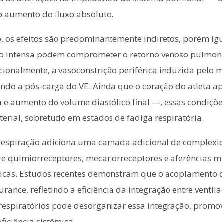
o aumento do fluxo absoluto.
o, os efeitos são predominantemente indiretos, porém igu
ão intensa podem comprometer o retorno venoso pulmonar
icionalmente, a vasoconstrição periférica induzida pelo m
ando a pós-carga do VE. Ainda que o coração do atleta a
 e aumento do volume diastólico final —, essas condi
terial, sobretudo em estados de fadiga respiratória.
a respiração adiciona uma camada adicional de complexid
tre quimiorreceptores, mecanorreceptores e aferências 
icas. Estudos recentes demonstram que o acoplamento ca
ance, refletindo a eficiência da integração entre ventila
respiratórios pode desorganizar essa integração, prom
ficiência sistêmica.