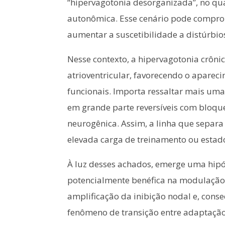
“hipervagotonia desorganizada”, no qual
autonômica. Esse cenário pode comprom
aumentar a suscetibilidade a distúrbio
Nesse contexto, a hipervagotonia crôn
atrioventricular, favorecendo o aparec
funcionais. Importa ressaltar mais uma
em grande parte reversíveis com bloqu
neurogênica. Assim, a linha que separa 
elevada carga de treinamento ou estad
À luz desses achados, emerge uma hipót
potencialmente benéfica na modulação d
amplificação da inibição nodal e, cons
fenômeno de transição entre adaptação