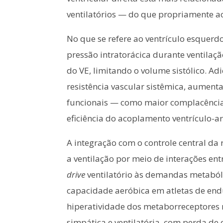
ventilatórios — do que propriamente a
No que se refere ao ventrículo esquerd
pressão intratorácica durante ventilaç
do VE, limitando o volume sistólico. Ad
resistência vascular sistêmica, aument
funcionais — como maior complacência
eficiência do acoplamento ventrículo-ar
A integração com o controle central d
a ventilação por meio de interações en
drive
ventilatório às demandas metaból
capacidade aeróbica em atletas de endur
hiperatividade dos metaborreceptores 
simpática e ventilatória, com perda de e