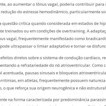
nte, ao aumentar o tônus vagal, poderia contribuir para 
e redução do estresse hemodinâmico, particularmente so
a questão crítica quando considerada em estados de hi
te treinados ou em condições de overtraining. A adapta
us vagal, frequentemente manifestado como bradicardia 
ode ultrapassar o limiar adaptativo e tornar-se disfunc
e efeitos diretos sobre o sistema de condução cardíaco,
mentando a refratariedade do nó atrioventricular. Como
 acentuada, pausas sinusais e bloqueios atrioventricula
rritmias, em atletas, frequentemente possuem natureza
 o que reforça sua origem neurogênica e não estrutural
mente na forma caracterizada por predominância parassi