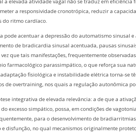
 a elevada atividade vagal não se traduz em eficiência f
eter a responsividade cronotrópica, reduzir a capacid
s do ritmo cardíaco.
ica pode acentuar a depressão do automatismo sinusal e
imento de bradicardia sinusal acentuada, pausas sinusais
 vez que tais manifestações, frequentemente observadas
eio farmacológico parassimpático, o que reforça sua n
adaptação fisiológica e instabilidade elétrica torna-se 
os de overtraining, nos quais a regulação autonômica po
ese integrativa de elevada relevância: a de que a ativa
o excesso simpático, possa, em condições de vagotonia 
equentemente, para o desenvolvimento de bradiarritmias 
 e disfunção, no qual mecanismos originalmente proteto