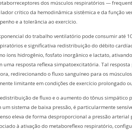
 metaborreceptores dos músculos respiratórios — frequ
r crítico da hemodinâmica sistêmica e da função ventri
enho e a tolerância ao exercício.
xponencial do trabalho ventilatório pode consumir até 
atórios e significativa redistribuição do débito cardía
íons hidrogênio, fosfato inorgânico e lactato, ativando a
uma resposta reflexa simpatoexcitatória. Tal resposta 
ora, redirecionando o fluxo sanguíneo para os músculo
mente limitante em condições de exercício prolongado o
redistribuição de fluxo e o aumento do tônus simpático 
 em um sistema de baixa pressão, é particularmente sensí
ntenso eleva de forma desproporcional a pressão arteri
iado à ativação do metaboreflexo respiratório, configu