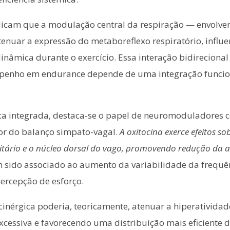
ndicam que a modulação central da respiração — envolve
enuar a expressão do metaboreflexo respiratório, influe
nâmica durante o exercício. Essa interação bidirecional e
mpenho em endurance depende de uma integração funciona
 integrada, destaca-se o papel de neuromoduladores cen
r do balanço simpato-vagal.
A oxitocina exerce efeitos 
olitário e o núcleo dorsal do vago, promovendo redução da a
em sido associado ao aumento da variabilidade da frequên
ercepção de esforço.
ocinérgica poderia, teoricamente, atenuar a hiperativida
excessiva e favorecendo uma distribuição mais eficiente