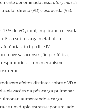
entemente denominada
respiratory muscle
cular direita (VD) e esquerda (VE),
10–15% do VO₂ total, implicando elevada
co. Essa sobrecarga metabólica
ferências do tipo III e IV
promove vasoconstrição periférica,
s respiratórios — um mecanismo
u extremo.
produzem efeitos distintos sobre o VD e
vel a elevações da pós-carga pulmonar.
al pulmonar, aumentando a carga
ra-se um duplo estresse: por um lado,