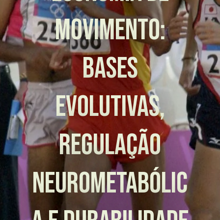
movimento:
bases
evolutivas,
regulação
neurometabólic