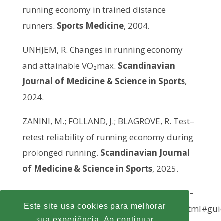
running economy in trained distance
runners.
Sports Medicine
, 2004.
UNHJEM, R. Changes in running economy
and attainable VO₂max.
Scandinavian
Journal of Medicine & Science in Sports
,
2024.
ZANINI, M.; FOLLAND, J.; BLAGROVE, R. Test–
retest reliability of running economy during
prolonged running.
Scandinavian Journal
of Medicine & Science in Sports
, 2025.
Crédito da imagem: By MSGT Lono Kollars –
Este site usa cookies para melhorar
http://www.defenseimagery.mil/imagery.html#g
sua experiência. Ao continuar