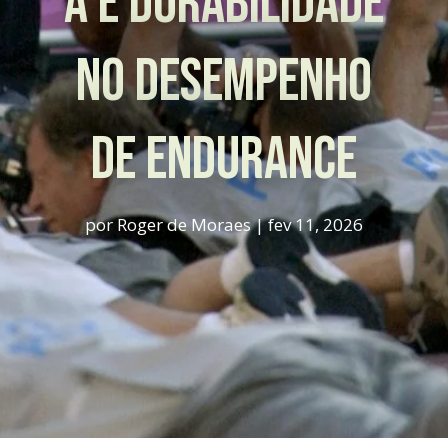
a e durabilidade
no desempenho
de endurance
por
Roger de Moraes
|
fev 11, 2026