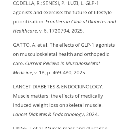
CODELLA, R.; SENESI, P.; LUZI, L. GLP-1
agonists and exercise: the future of lifestyle
prioritization.
Frontiers in Clinical Diabetes and
Healthcare
, v. 6, 1720794, 2025.
GATTO, A. et al. The effects of GLP-1 agonists
on musculoskeletal health and orthopedic
care.
Current Reviews in Musculoskeletal
Medicine
, v. 18, p. 469-480, 2025.
LANCET DIABETES & ENDOCRINOLOGY.
Muscle matters: the effects of medically
induced weight loss on skeletal muscle.
Lancet Diabetes & Endocrinology
, 2024.
LINGE, J. et al. Muscle mass and glucagon-