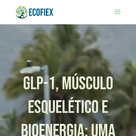
GLP-1, músculo
esquelético e
bioenergia: uma