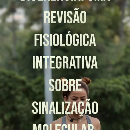
revisão
fisiológica
integrativa
sobre
sinalização