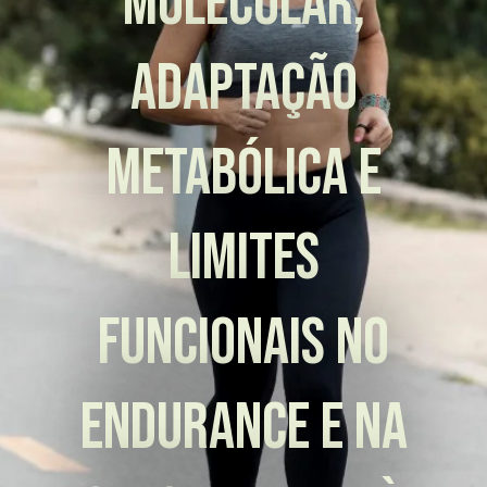
molecular,
adaptação
metabólica e
limites
funcionais no
endurance e na