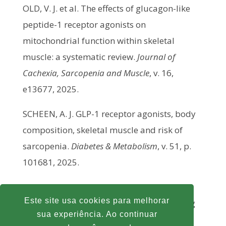
OLD, V. J. et al. The effects of glucagon-like
peptide-1 receptor agonists on
mitochondrial function within skeletal
muscle: a systematic review.
Journal of
Cachexia, Sarcopenia and Muscle
, v. 16,
e13677, 2025.
SCHEEN, A. J. GLP-1 receptor agonists, body
composition, skeletal muscle and risk of
sarcopenia.
Diabetes & Metabolism
, v. 51, p.
101681, 2025.
WU, L. et al. GLP-1 regulates exercise
Este site usa cookies para melhorar
endurance and skeletal muscle remodeling
sua experiência. Ao continuar
via GLP-1R/AMPK signaling.
Biochimica et