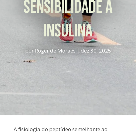
sensibilidade à
insulina
por
Roger de Moraes
|
dez 30, 2025
A fisiologia do peptídeo semelhante ao