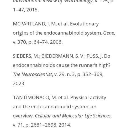
International Review of Neurobiology
, v. 125, p.
1–47, 2015.
MCPARTLAND, J. M. et al. Evolutionary
origins of the endocannabinoid system.
Gene
,
v. 370, p. 64–74, 2006.
SIEBERS, M.; BIEDERMANN, S. V.; FUSS, J. Do
endocannabinoids cause the runner’s high?
The Neuroscientist
, v. 29, n. 3, p. 352–369,
2023.
TANTIMONACO, M. et al. Physical activity
and the endocannabinoid system: an
overview.
Cellular and Molecular Life Sciences
,
v. 71, p. 2681–2698, 2014.