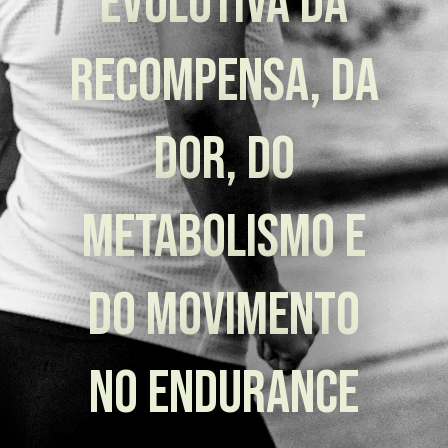
evolutiva da
recompensa, da
dor, do
metabolismo e
do movimento
no endurance