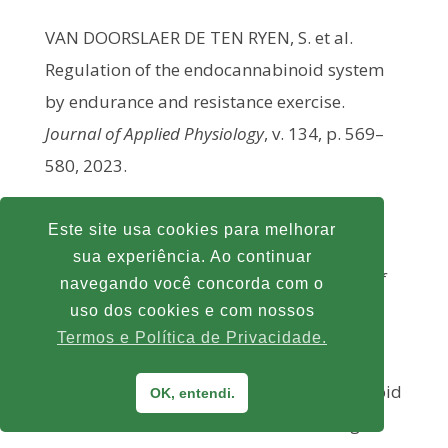
VAN DOORSLAER DE TEN RYEN, S. et al.
Regulation of the endocannabinoid system
by endurance and resistance exercise.
Journal of Applied Physiology
, v. 134, p. 569–
580, 2023.
VINOD, K. Y.; HUNGUND, B. L. Role of the
Este site usa cookies para melhorar
endocannabinoid system in the
sua experiência. Ao continuar
neurobiology of suicide. In:
Neurobiology of
navegando você concorda com o
Suicide
. Amsterdam: Elsevier, 2010.
uso dos cookies e com nossos
Termos e Política de Privacidade.
WEIERMAIR, T. et al. Investigating runner’s
high: changes in mood and endocannabinoid
OK, entendi.
concentrations after endurance running.