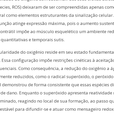
 species, ROS) deixaram de ser compreendidas apenas co
l como elementos estruturantes da sinalização celular.
e função atinge expressão máxima, pois o aumento suste
 contrátil impõe ao músculo esquelético um ambiente re
quantitativas e temporais sutis.
gularidade do oxigênio reside em seu estado fundamental 
 Essa configuração impõe restrições cinéticas à aceitaçã
quenciais. Como consequência, a redução do oxigênio a á
mente reduzidos, como o radical superóxido, o peróxido
iwell demonstrou de forma consistente que essas espécie
l de dano. Enquanto o superóxido apresenta reatividade r
criminado, reagindo no local de sua formação, ao passo 
 estável para difundir-se e atuar como mensageiro redo