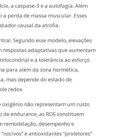
cio, a caspase-3 e a autofagia. Além
do a perda de massa muscular. Esses
ador causal da atrofia.
ntral. Segundo esse modelo, elevações
iam respostas adaptativas que aumentam
mitocondrial e a tolerância ao esforço
ema para além da zona hormética,
fixa, mas depende do estado de
ole redox.
de oxigênio não representam um custo
io de endurance, as ROS constituem
 em remodelação, desempenho e
“nocivos” e antioxidantes “protetores”