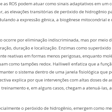
e as ROS podem atuar como sinais adaptativos em um c
ar, as elevações transitórias de peróxido de hidrogênio 
odulando a expressão gênica, a biogênese mitocondrial 
o ocorre por eliminação indiscriminada, mas por meio 
ração, duração e localização. Enzimas como superóxido 
nte reativas em formas menos perigosas, enquanto mol
 atuam como tampões redox. Halliwell enfatiza que a funç
 manter o sistema dentro de uma janela fisiológica que p
spectiva explica por que intervenções com altas doses de
treinamento e, em alguns casos, chegam a atenuá-las, ao
pecialmente o peróxido de hidrogênio, emergem como m