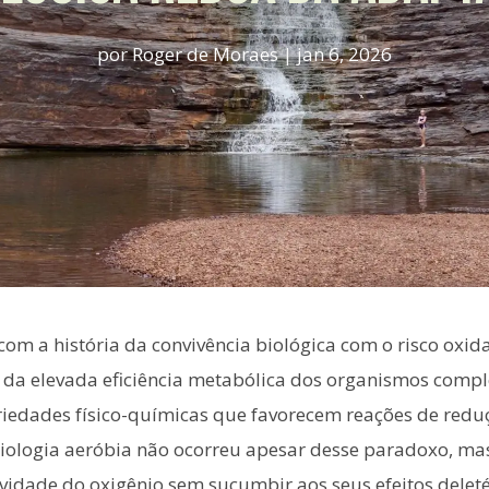
por
Roger de Moraes
|
jan 6, 2026
com a história da convivência biológica com o risco oxid
 e da elevada eficiência metabólica dos organismos com
riedades físico-químicas que favorecem reações de redu
 biologia aeróbia não ocorreu apesar desse paradoxo, m
vidade do oxigênio sem sucumbir aos seus efeitos deletér