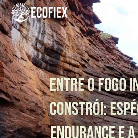
Entre o fogo i
constrói: espé
endurance e a