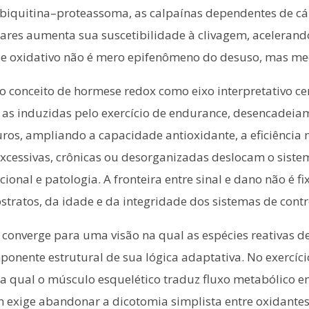
 ubiquitina–proteassoma, as calpaínas dependentes de cál
ilares aumenta sua suscetibilidade à clivagem, aceleran
 oxidativo não é mero epifenômeno do desuso, mas medi
o conceito de hormese redox como eixo interpretativo ce
 as induzidas pelo exercício de endurance, desencade
turos, ampliando a capacidade antioxidante, a eficiência 
excessivas, crônicas ou desorganizadas deslocam o sist
ional e patologia. A fronteira entre sinal e dano não é 
stratos, da idade e da integridade dos sistemas de contr
 converge para uma visão na qual as espécies reativas 
ponente estrutural de sua lógica adaptativa. No exercíc
 qual o músculo esquelético traduz fluxo metabólico
 exige abandonar a dicotomia simplista entre oxidantes 