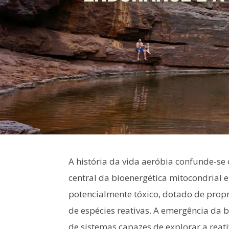
A história da vida aeróbia confunde-se 
central da bioenergética mitocondrial
potencialmente tóxico, dotado de prop
de espécies reativas. A emergência da
de sistemas capazes de explorar a reati