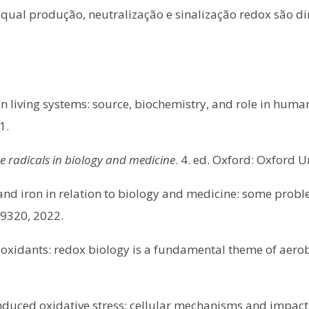
 qual produção, neutralização e sinalização redox são di
n living systems: source, biochemistry, and role in huma
1.
e radicals in biology and medicine
. 4. ed. Oxford: Oxford U
and iron in relation to biology and medicine: some prob
109320, 2022.
oxidants: redox biology is a fundamental theme of aerobi
induced oxidative stress: cellular mechanisms and impac