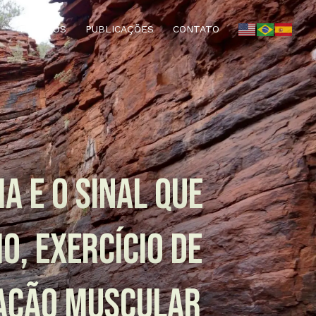
EVENTOS
PUBLICAÇÕES
CONTATO
a e o sinal que
o, exercício de
tação muscular