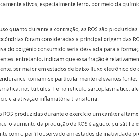
ticamente ativos, especialmente ferro, por meio da quím
uso quanto durante a contração, as ROS são produzidas
tocôndrias foram consideradas a principal origem das RO
tiva do oxigênio consumido seria desviada para a form
ecentes, entretanto, indicam que essa fração é relativam
nte, ser maior em estados de baixo fluxo eletrônico do 
e endurance, tornam-se particularmente relevantes font
ática, nos túbulos T e no retículo sarcoplasmático, alé
io e à ativação inflamatória transitória.
 às ROS produzidas durante o exercício um caráter altam
e, o aumento da produção de ROS é agudo, pulsátil e e
nte com o perfil observado em estados de inatividade pr