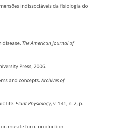
mensões indissociáveis da fisiologia do
n disease.
The American Journal of
niversity Press, 2006.
lems and concepts.
Archives of
c life.
Plant Physiology
, v. 141, n. 2, p.
t on muscle force production.