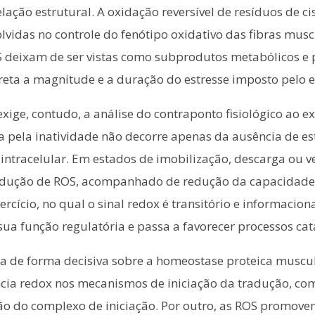
ção estrutural. A oxidação reversível de resíduos de cis
olvidas no controle do fenótipo oxidativo das fibras musc
S deixam de ser vistas como subprodutos metabólicos e 
eta a magnitude e a duração do estresse imposto pelo ex
ge, contudo, a análise do contraponto fisiológico ao ex
da pela inatividade não decorre apenas da ausência de 
 intracelular. Em estados de imobilização, descarga ou 
dução de ROS, acompanhado de redução da capacidade an
xercício, no qual o sinal redox é transitório e informac
sua função regulatória e passa a favorecer processos cat
tua de forma decisiva sobre a homeostase proteica muscu
ência redox nos mecanismos de iniciação da tradução, c
 do complexo de iniciação. Por outro, as ROS promovem