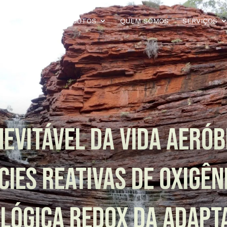
HOME
PRODUTOS
QUEM SOMOS
SERVIÇOS
nevitável da vida aeróbi
cies reativas de oxigêni
 lógica redox da adap