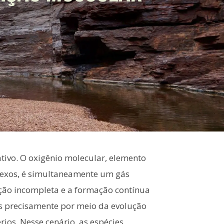
ativo. O oxigênio molecular, elemento
plexos, é simultaneamente um gás
ção incompleta e a formação contínua
as precisamente por meio da evolução
ios. Nesse cenário, as espécies