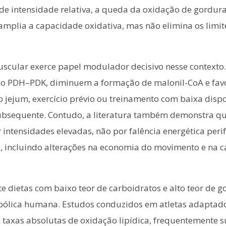
e intensidade relativa, a queda da oxidação de gordur
 amplia a capacidade oxidativa, mas não elimina os limi
uscular exerce papel modulador decisivo nesse contexto.
 eixo PDH–PDK, diminuem a formação de malonil-CoA e f
o jejum, exercício prévio ou treinamento com baixa dis
subsequente. Contudo, a literatura também demonstra qu
ntensidades elevadas, não por falência energética perif
o, incluindo alterações na economia do movimento e na 
te dietas com baixo teor de carboidratos e alto teor de 
bólica humana. Estudos conduzidos em atletas adaptado
axas absolutas de oxidação lipídica, frequentemente s