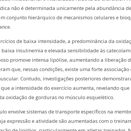
dica não é determinada unicamente pela abundância de 
 um conjunto hierárquico de mecanismos celulares e bi
ance.
rcícios de baixa intensidade, a predominância da oxida
baixa insulinemia e elevada sensibilidade às catecolami
poso promove intensa lipólise, aumentando a liberação de
ceram que, nessas condições, existe uma forte associação
uscular. Contudo, investigações posteriores demonstrar
ue a intensidade do exercício aumenta, revelando que a
e da oxidação de gorduras no músculo esquelético.
ulo envolve sistemas de transporte específicos na memb
ja expressão e atividade são aumentadas com o treina
ização de lipídios, particularmente em atletas treinados