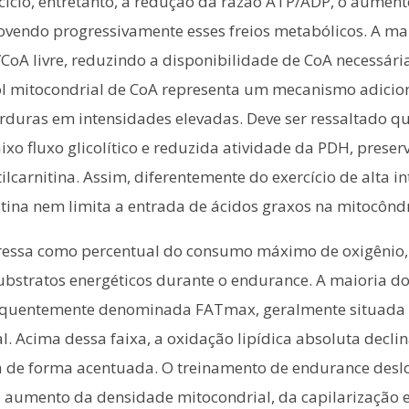
ício, entretanto, a redução da razão ATP/ADP, o aument
movendo progressivamente esses freios metabólicos. A ma
A/CoA livre, reduzindo a disponibilidade de CoA necessár
ol mitocondrial de CoA representa um mecanismo adicion
duras em intensidades elevadas. Deve ser ressaltado qu
xo fluxo glicolítico e reduzida atividade da PDH, preser
ilcarnitina. Assim, diferentemente do exercício de alta 
tina nem limita a entrada de ácidos graxos na mitocôndr
expressa como percentual do consumo máximo de oxigênio
ubstratos energéticos durante o endurance. A maioria do
frequentemente denominada FATmax, geralmente situada
l. Acima dessa faixa, a oxidação lipídica absoluta decl
 de forma acentuada. O treinamento de endurance deslo
 aumento da densidade mitocondrial, da capilarização e