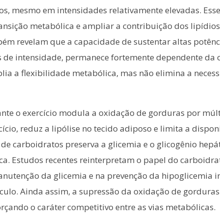
os, mesmo em intensidades relativamente elevadas. Es
ransição metabólica e ampliar a contribuição dos lipídio
ém revelam que a capacidade de sustentar altas potênc
s de intensidade, permanece fortemente dependente da o
ia a flexibilidade metabólica, mas não elimina a necess
rante o exercício modula a oxidação de gorduras por múl
ício, reduz a lipólise no tecido adiposo e limita a dispo
e carboidratos preserva a glicemia e o glicogênio hepáti
ca. Estudos recentes reinterpretam o papel do carboidra
manutenção da glicemia e na prevenção da hipoglicemia i
culo. Ainda assim, a supressão da oxidação de gorduras
çando o caráter competitivo entre as vias metabólicas.