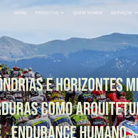
HOME
PRODUTOS
QUEM SOMOS
SERVIÇOS
ndrias e Horizontes M
rduras como Arquitetu
Endurance Humano