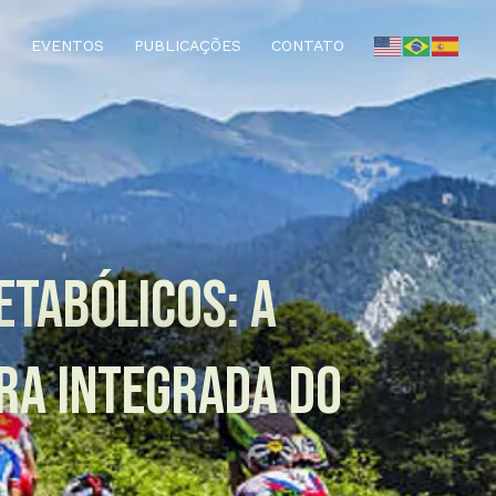
EVENTOS
PUBLICAÇÕES
CONTATO
etabólicos: a
ra Integrada do