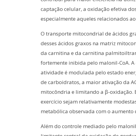
captação celular, a oxidação efetiva d
especialmente aqueles relacionados ao 
O transporte mitocondrial de ácidos gra
desses ácidos graxos na matriz mitocon
da carnitina e da carnitina palmitoiltra
fortemente inibida pelo malonil-CoA. A 
atividade é modulada pelo estado energ
de carboidratos, a maior ativação da AC
mitocôndria e limitando a β-oxidação
exercício sejam relativamente modestas,
metabólica observada com o aumento d
Além do controle mediado pelo malonil
limitante central da oxidação de gordu