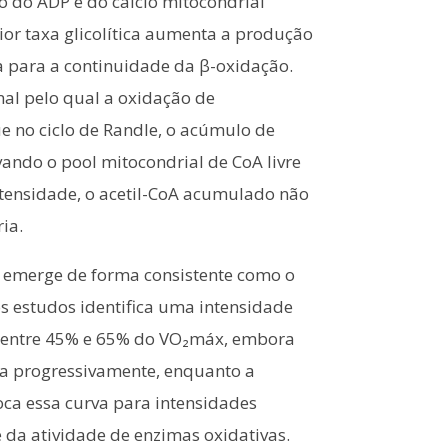
o do ADP e do cálcio mitocondrial
ior taxa glicolítica aumenta a produção
ia para a continuidade da β-oxidação.
al pelo qual a oxidação de
e no ciclo de Randle, o acúmulo de
vando o pool mitocondrial de CoA livre
intensidade, o acetil-CoA acumulado não
ia.
, emerge de forma consistente como o
s estudos identifica uma intensidade
 entre 45% e 65% do VO₂máx, embora
ina progressivamente, enquanto a
ca essa curva para intensidades
 da atividade de enzimas oxidativas.