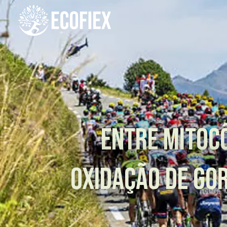
Entre Mitocô
Oxidação de Go