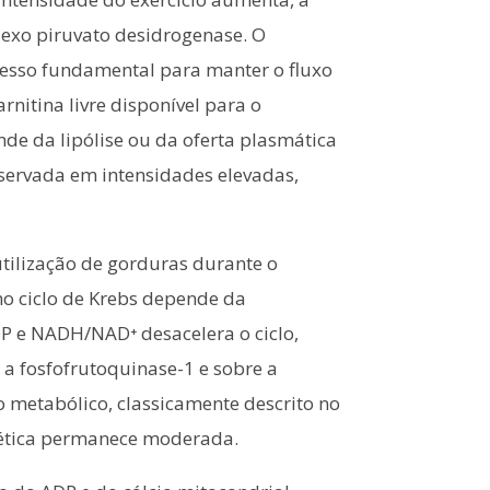
plexo piruvato desidrogenase. O
cesso fundamental para manter o fluxo
rnitina livre disponível para o
nde da lipólise ou da oferta plasmática
servada em intensidades elevadas,
utilização de gorduras durante o
no ciclo de Krebs depende da
P e NADH/NAD⁺ desacelera o ciclo,
e a fosfofrutoquinase-1 e sobre a
jo metabólico, classicamente descrito no
gética permanece moderada.