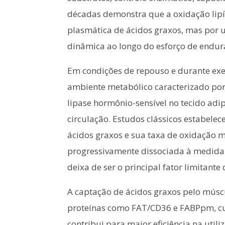
décadas demonstra que a oxidação lipí
plasmática de ácidos graxos, mas por
dinâmica ao longo do esforço de endur
Em condições de repouso e durante exe
ambiente metabólico caracterizado por 
lipase hormônio-sensível no tecido adi
circulação. Estudos clássicos estabele
ácidos graxos e sua taxa de oxidação m
progressivamente dissociada à medida q
deixa de ser o principal fator limitant
A captação de ácidos graxos pelo músc
proteínas como FAT/CD36 e FABPpm, cu
contribui para maior eficiência na util