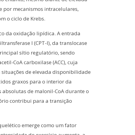
e por mecanismos intracelulares,
m o ciclo de Krebs.
co da oxidação lipídica. A entrada
ransferase I (CPT-I), da translocase
rincipal sítio regulatório, sendo
cetil-CoA carboxilase (ACC), cuja
m situações de elevada disponibilidade
cidos graxos para o interior da
 absolutas de malonil-CoA durante o
rio contribui para a transição
squelético emerge como um fator
intensidade do exercício aumenta, a