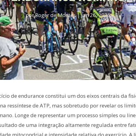
por
Roger de Moraes
|
jan 26, 2026
ício de endurance constitui um dos eixos centrais da fis
 na ressíntese de ATP, mas sobretudo por revelar os limi
no. Longe de representar um processo simples ou linear
sultado de uma integração altamente regulada entre fat
dade mitocondrial e intensidade relativa do exercício. A 