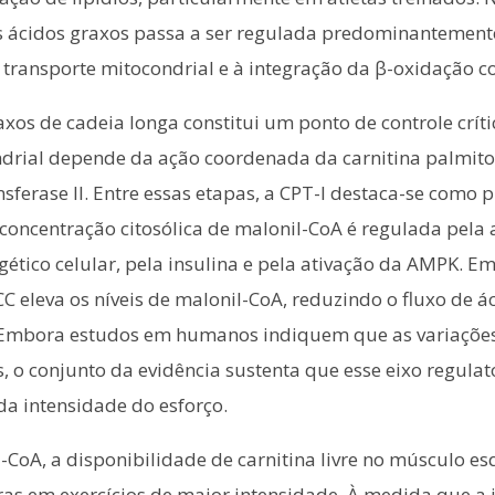
os ácidos graxos passa a ser regulada predominantement
transporte mitocondrial e à integração da β-oxidação co
xos de cadeia longa constitui um ponto de controle críti
drial depende da ação coordenada da carnitina palmitoilt
nsferase II. Entre essas etapas, a CPT-I destaca-se como p
concentração citosólica de malonil-CoA é regulada pela a
ético celular, pela insulina e pela ativação da AMPK. E
C eleva os níveis de malonil-CoA, reduzindo o fluxo de á
. Embora estudos em humanos indiquem que as variações
 o conjunto da evidência sustenta que esse eixo regulató
a intensidade do esforço.
-CoA, a disponibilidade de carnitina livre no músculo e
ras em exercícios de maior intensidade. À medida que a 