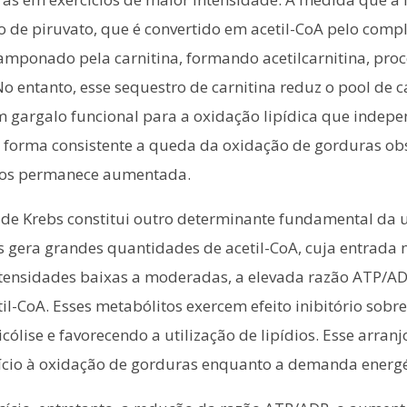
ão de piruvato, que é convertido em acetil-CoA pelo com
tamponado pela carnitina, formando acetilcarnitina, pro
o entanto, esse sequestro de carnitina reduz o pool de ca
m gargalo funcional para a oxidação lipídica que indepe
 forma consistente a queda da oxidação de gorduras ob
ios permanece aumentada.
 de Krebs constitui outro determinante fundamental da 
 gera grandes quantidades de acetil-CoA, cuja entrada 
ntensidades baixas a moderadas, a elevada razão ATP/AD
il-CoA. Esses metabólitos exercem efeito inibitório sobr
cólise e favorecendo a utilização de lipídios. Esse arran
opício à oxidação de gorduras enquanto a demanda ener