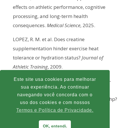
effects on athletic performance, cognitive
processing, and long-term health
consequences.
Medical Science
, 2025.
LOPEZ, R. M. et al. Does creatine
supplementation hinder exercise heat
tolerance or hydration status?
Journal of
Athletic Training
, 2009.
Este site usa cookies para melhorar
Crédito imagem destacada: By Flowizm … –
sua experiência. Ao continuar
IMG_8983, CC BY 2.0,
navegando você concorda com o
https://commons.wikimedia.org/w/index.php?
uso dos cookies e com nossos
curid=47495533
Termos e Política de Privacidade.
OK, entendi.