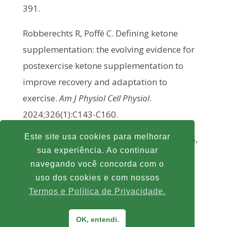
391.
Robberechts R, Poffé C. Defining ketone
supplementation: the evolving evidence for
postexercise ketone supplementation to
improve recovery and adaptation to
exercise.
Am J Physiol Cell Physiol
.
2024;326(1):C143-C160.
Este site usa cookies para melhorar
Valenzuela PL, Castillo-García A, Morales JS,
sua experiência. Ao continuar
Lucia A. Perspective: Ketone
navegando você concorda com o
Supplementation in Sports-Does It
uso dos cookies e com nossos
Work?.
Adv Nutr
. 2021;12(2):305-315.
Termos e Política de Privacidade.
OK, entendi.