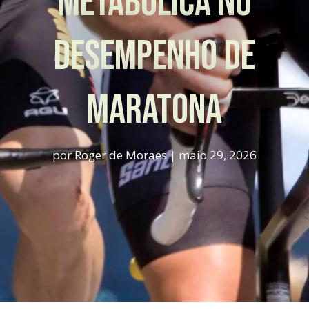
Metabólica no
Desempenho de
Maratona
por
Roger de Moraes
|
maio 29, 2026