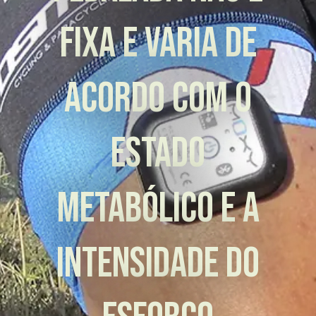
fixa e varia de
acordo com o
estado
metabólico e a
intensidade do