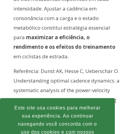
intensidade. Ajustar a cadência em
consonância com a carga e o estado
metabólico constitui estratégia essencial
para
maximizar a eficiência, o
rendimento e os efeitos do treinamento
em ciclistas de estrada.
Referência: Dunst AK, Hesse C, Ueberschär O.
Understanding optimal cadence dynamics: a
systematic analysis of the power-velocity
relationship in track cyclists with increasing
Este site usa cookies para melhorar
exercise intensity. Front Physiol. 2024 Apr
sua experiência. Ao continuar
5;15:1343601. doi:
navegando você concorda com o
10.3389/fphys.2024.1343601. PMID:
uso dos cookies e com nossos