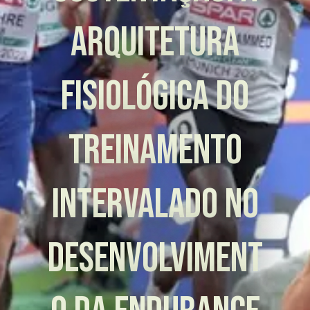
arquitetura
fisiológica do
treinamento
intervalado no
desenvolviment