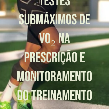
testes
submáximos de
VO₂ na
prescrição e
monitoramento
do treinamento