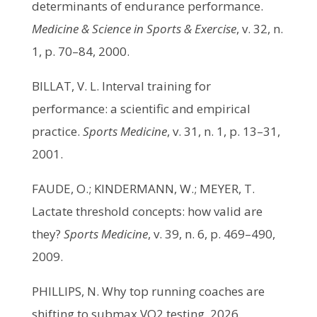
determinants of endurance performance.
Medicine & Science in Sports & Exercise
, v. 32, n.
1, p. 70–84, 2000.
BILLAT, V. L. Interval training for
performance: a scientific and empirical
practice.
Sports Medicine
, v. 31, n. 1, p. 13–31,
2001.
FAUDE, O.; KINDERMANN, W.; MEYER, T.
Lactate threshold concepts: how valid are
they?
Sports Medicine
, v. 39, n. 6, p. 469–490,
2009.
PHILLIPS, N. Why top running coaches are
shifting to submax VO2 testing. 2026.