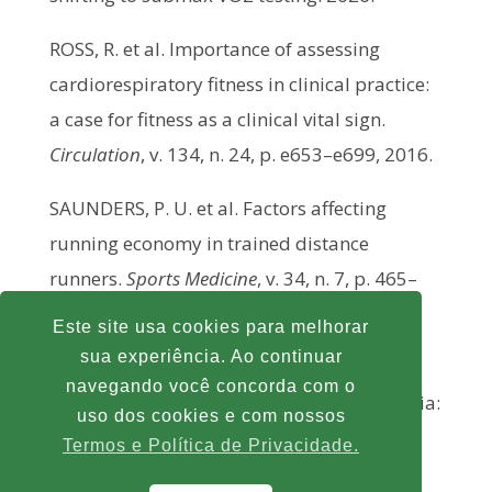
ROSS, R. et al. Importance of assessing
cardiorespiratory fitness in clinical practice:
a case for fitness as a clinical vital sign.
Circulation
, v. 134, n. 24, p. e653–e699, 2016.
SAUNDERS, P. U. et al. Factors affecting
running economy in trained distance
runners.
Sports Medicine
, v. 34, n. 7, p. 465–
485, 2004.
Este site usa cookies para melhorar
sua experiência. Ao continuar
WASSERMAN, K. et al.
Principles of Exercise
navegando você concorda com o
Testing and Interpretation
. 5. ed. Philadelphia:
uso dos cookies e com nossos
Lippincott Williams & Wilkins, 2012.
Termos e Política de Privacidade.